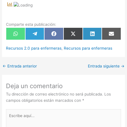
Comparte esta publicación:
Compartir
Compartir
Compartir
Compartir
Compartir
Compart
en
en
en
en
en
en
WhatsApp
Telegram
Facebook
X
LinkedIn
Email
(Twitter)
Recursos 2.0 para enfermeras
,
Recursos para enfermeras
←
Entrada anterior
Entrada siguiente
→
Deja un comentario
Tu dirección de correo electrónico no será publicada.
Los
campos obligatorios están marcados con
*
Escribe
aquí...