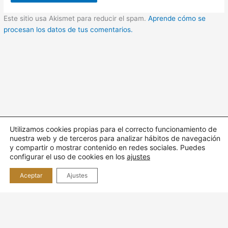
Este sitio usa Akismet para reducir el spam.
Aprende cómo se
procesan los datos de tus comentarios.
Utilizamos cookies propias para el correcto funcionamiento de
nuestra web y de terceros para analizar hábitos de navegación
Todos los derechos © 2026 Cuidando | Funciona gracias a
y compartir o mostrar contenido en redes sociales. Puedes
Tema
configurar el uso de cookies en los
ajustes
Astra para WordPress
Aceptar
Ajustes