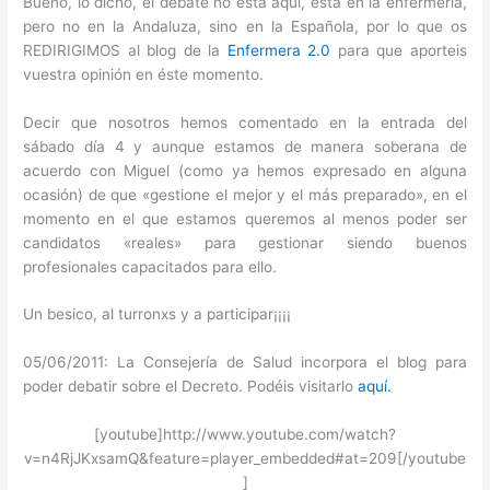
Bueno, lo dicho, el debate no está aquí, está en la enfermería,
pero no en la Andaluza, sino en la Española, por lo que os
REDIRIGIMOS al blog de la
Enfermera 2.0
para que aporteis
vuestra opinión en éste momento.
Decir que nosotros hemos comentado en la entrada del
sábado día 4 y aunque estamos de manera soberana de
acuerdo con Miguel (como ya hemos expresado en alguna
ocasión) de que «gestione el mejor y el más preparado», en el
momento en el que estamos queremos al menos poder ser
candidatos «reales» para gestionar siendo buenos
profesionales capacitados para ello.
Un besico, al turronxs y a participar¡¡¡¡
05/06/2011: La Consejería de Salud incorpora el blog para
poder debatir sobre el Decreto. Podéis visitarlo
aquí.
[youtube]http://www.youtube.com/watch?
v=n4RjJKxsamQ&feature=player_embedded#at=209[/youtube
]