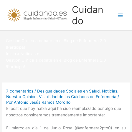
Ir
Cuidan
al
contenido
do
Gestión Clínica a debate en el Blog de Enfermera 2.0
!Participa!
Inicio
Noticias
Gestión Clínica a debate en el Blog de Enfermera 2.0
!Participa!
7 comentarios
/
Desigualdades Sociales en Salud
,
Noticias
,
Nuestra Opinión
,
Visibilidad de los Cuidados de Enfermería
/
Por
Antonio Jesús Ramos Morcillo
El post que hoy había aquí ha sido reemplazado por algo que
nosotros consideramos tremendamente importante:
El miercoles día 1 de Junio Rosa (@enfermera2pto0) en su