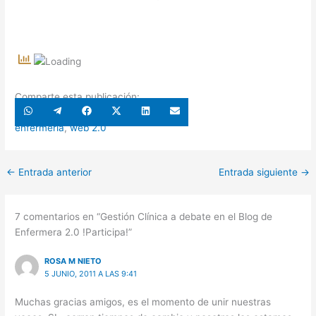
Comparte esta publicación:
Compartir
Compartir
Compartir
Compartir
Compartir
Compartir
en
en
en
en
en
en
WhatsApp
Telegram
Facebook
X
LinkedIn
Email
enfermería
,
web 2.0
(Twitter)
←
Entrada anterior
Entrada siguiente
→
7 comentarios en “Gestión Clínica a debate en el Blog de
Enfermera 2.0 !Participa!”
ROSA M NIETO
5 JUNIO, 2011 A LAS 9:41
Muchas gracias amigos, es el momento de unir nuestras