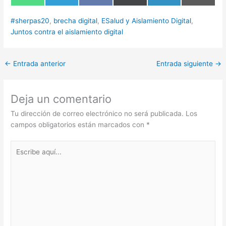
en
en
en
en
en
en
WhatsApp
Telegram
Facebook
X
LinkedIn
Email
(Twitter)
#sherpas20
,
brecha digital
,
ESalud y Aislamiento Digital
,
Juntos contra el aislamiento digital
←
Entrada anterior
Entrada siguiente
→
Deja un comentario
Tu dirección de correo electrónico no será publicada.
Los
campos obligatorios están marcados con
*
Escribe
aquí...