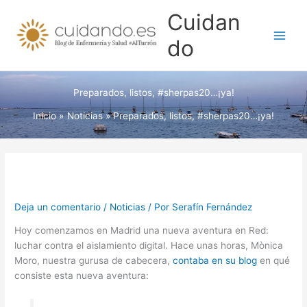
Ir
Cuidan
al
contenido
do
Preparados, listos, #sherpas20…¡ya!
Inicio
Noticias
Preparados, listos, #sherpas20…¡ya!
Deja un comentario
/
Noticias
/ Por
Serafín Fernández
Hoy comenzamos en Madrid una nueva aventura en Red:
luchar contra el aislamiento digital. Hace unas horas, Mònica
Moro, nuestra gurusa de cabecera,
contaba en su blog
en qué
consiste esta nueva aventura: