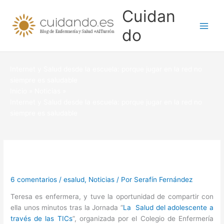
Ir
Cuidan
al
contenido
do
Internet y Salud desde la escuela: porque jugar en la red no
siempre es saludable
Inicio
Noticias
Internet y Salud desde la escuela: porque jugar en la red no
siempre es saludable
6 comentarios
/
esalud
,
Noticias
/ Por
Serafín Fernández
Teresa es enfermera, y tuve la oportunidad de compartir con
ella unos minutos tras la Jornada “
La Salud del adolescente a
través de las TICs
”, organizada por el Colegio de Enfermería