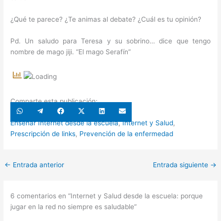
¿Qué te parece? ¿Te animas al debate? ¿Cuál es tu opinión?
Pd. Un saludo para Teresa y su sobrino… dice que tengo
nombre de mago jiji. “El mago Serafín”
Comparte esta publicación:
Compartir
Compartir
Compartir
Compartir
Compartir
Compartir
en
en
en
en
en
en
WhatsApp
Telegram
Facebook
X
LinkedIn
Email
Enseñar Internet desde la escuela
,
Internet y Salud
,
(Twitter)
Prescripción de links
,
Prevención de la enfermedad
←
Entrada anterior
Entrada siguiente
→
6 comentarios en “Internet y Salud desde la escuela: porque
jugar en la red no siempre es saludable”