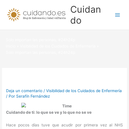
Ir
Cuidan
al
contenido
do
Solo importan las personas, #24h24p
Inicio
Visibilidad de los Cuidados de Enfermería
Solo importan las personas, #24h24p
Deja un comentario
/
Visibilidad de los Cuidados de Enfermería
/ Por
Serafín Fernández
Cuidando de ti: lo que se ve y lo que no se ve
Hace pocos días tuve que acudir por primera vez al NHS