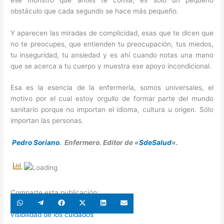
obstáculo que cada segundo se hace más pequeño.
Y aparecen las miradas de complicidad, esas que te dicen que
no te preocupes, que entienden tu preocupación, tus miedos,
tu inseguridad, tu ansiedad y es ahí cuando notas una mano
que se acerca a tu cuerpo y muestra ese apoyo incondicional.
Esa es la esencia de la enfermería, somos universales, el
motivo por el cual estoy orgullo de formar parte del mundo
sanitario porque no importan el idioma, cultura u origen. Sólo
importan las personas.
Pedro Soriano
. Enfermero. Editor de «
SdeSalud
«.
Comparte esta publicación:
Compartir
Compartir
Compartir
Compartir
Compartir
Compartir
en
en
en
en
en
en
WhatsApp
Telegram
Facebook
X
LinkedIn
Email
visibilidad de los cuidados
(Twitter)