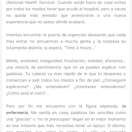
(
National Health Service)
. Cuando estás fuera de casa evitas
por todos los medios tener que acudir al hospital, pero a veces
no queda más remedio que aventurarte a una nueva
experiencia que no sabes dónde acabará.
Intentas encontrar la puerta de urgencias deseando que nada
más entrar no encuentres a mucha gente y la sorpresa es
totalmente distinta, la espera,
“Time 3 Hours…”
Miedo, ansiedad, inseguridad, frustración, soledad, añoranza…
una mezcla de sentimientos que no se pueden explicar con
palabras. Tu cabeza va más rápido de lo que tú desearías y
comienzan a salir todos tus miedos a flor de piel. ¿Conseguiré
explicarme? ¿Me entenderán? ¿Intentarán entenderme?
¿Cómo será el trato?…
Pero por fin me encuentro con la figura esperada,
la
enfermería
. Me sentía en casa, palabras tan sencillas como
una “
gracias
” o “
no te preocupes
” llegan en el mejor momento
en ese instante que más necesitas tener un apoyo. El idioma,
ese monstro que antes te comía, es sólo un pequeño