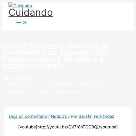
Ir
Cuidando
al
contenido
¿Contribuyes a resolver el
problema que suponen las
intoxicaciones en niños y
adolescentes?
Inicio
Noticias
¿Contribuyes a resolver el problema que suponen las
intoxicaciones en niños y adolescentes?
Deja un comentario
/
Noticias
/ Por
Serafín Fernández
[youtube]http://youtu.be/QV7r8hTOC9Q[/youtube]