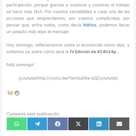
participación, porque gracias a vosotros y vosotras el trabajo
se hace más fácil. Por vuestra sensibilidad a cada una de las
acciones que emprendemos, por vuestra complicidad, por
pensar que, entre todos, como decía
Máñez
, podemos llevar
un poquito más lejos el mensaje.
Hoy domingo, reflexionamos sobre lo acontecido estos días, y
soñamos ya sobre cómo será la
IV Edición de #24h24p
…
Feliz domingo!
[youtube]http://youtu.be/Yam5uK6e-bQ[/youtube]
Comparte esta publicación:
Compartir
Compartir
Compartir
Compartir
Compartir
Compart
en
en
en
en
en
en
WhatsApp
Telegram
Facebook
X
LinkedIn
Email