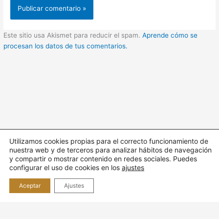
Este sitio usa Akismet para reducir el spam.
Aprende cómo se
procesan los datos de tus comentarios.
Utilizamos cookies propias para el correcto funcionamiento de
nuestra web y de terceros para analizar hábitos de navegación
Todos los derechos © 2026 Cuidando | Funciona gracias a
y compartir o mostrar contenido en redes sociales. Puedes
Tema
configurar el uso de cookies en los
ajustes
Astra para WordPress
Aceptar
Ajustes