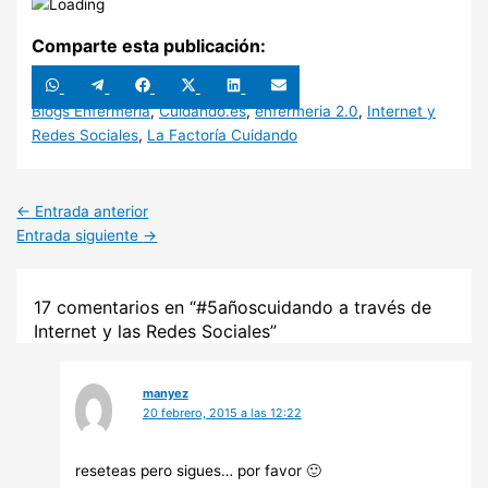
Comparte esta publicación:
Compartir
Compartir
Compartir
Compartir
Compartir
Compartir
en
en
en
en
en
en
WhatsApp
Telegram
Facebook
X
LinkedIn
Email
Blogs Enfermería
,
Cuidando.es
,
enfermeria 2.0
,
Internet y
(Twitter)
Redes Sociales
,
La Factoría Cuidando
←
Entrada anterior
Entrada siguiente
→
17 comentarios en “#5añoscuidando a través de
Internet y las Redes Sociales”
manyez
20 febrero, 2015 a las 12:22
reseteas pero sigues… por favor 🙂