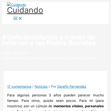
Ir
Cuidando
al
contenido
#5añoscuidando a través de
Internet y las Redes Sociales
Inicio
Noticias
#5añoscuidando a través de Internet y las Redes Sociales
17 comentarios
/
Noticias
/ Por
Serafín Fernández
Para algunas personas 5 años pueden parecer mucho
tiempo. Para otros, quizás sean pocos. Para mí (para
nosotros) son un cúmulo de
momentos vitales, personales