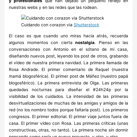
y profesionales
que han dejado un pequeño reflejo en
nuestras webs y en las redes que las rodean.
Cuidando con corazon via
Shutterstock
El caso es que cuando uno miras hacia atrás, recuerda
algunos momentos con cierta
nostalgia
. Pienso en las
conversaciones con Antonio en el sótano de mi casa,
diseñando nuevos post, leyendo los post de otros, grabando
el vídeo de nuestra primera navidad. La primera llamada de
Rosa Andrade. El primer comentario de Raquel (nuestra
mamá blogosférica). El primer post de Máñez (nuestro papá
blogosférico). La primera entrevista de Olga. Las primeras
quedadas nocturnas para diseñar el #24h24p por la
visibilidad de los cuidados. La intensidad de las primeras
desvirtualizaciones de muchas de las amigas y amigos de la
red (no los nombro todos porque faltaría post). Los primeros
congresos. El primer editorial. El primer viaje juntos fuera de
casa. El primer vídeo con Rosa. Las primeras críticas (unas
constructivas, otras, no tanto). La primera noche sin dormir
pensando como sería un nuevo proyecto, y otro, y otro…