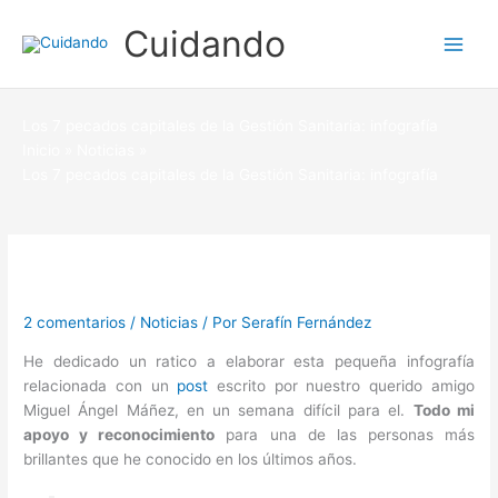
Ir
Cuidando
al
contenido
Los 7 pecados capitales de la Gestión Sanitaria: infografía
Inicio
Noticias
Los 7 pecados capitales de la Gestión Sanitaria: infografía
2 comentarios
/
Noticias
/ Por
Serafín Fernández
He dedicado un ratico a elaborar esta pequeña infografía
relacionada con un
post
escrito por nuestro querido amigo
Miguel Ángel Máñez, en un semana difícil para el.
Todo mi
apoyo y reconocimiento
para una de las personas más
brillantes que he conocido en los últimos años.