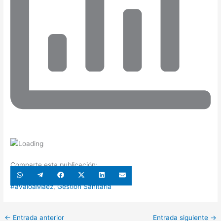
Comparte esta publicación:
Compartir
Compartir
Compartir
Compartir
Compartir
Compartir
en
en
en
en
en
en
WhatsApp
Telegram
Facebook
X
LinkedIn
Email
#avaloaMaéz
,
Gestión Sanitaria
(Twitter)
←
Entrada anterior
Entrada siguiente
→