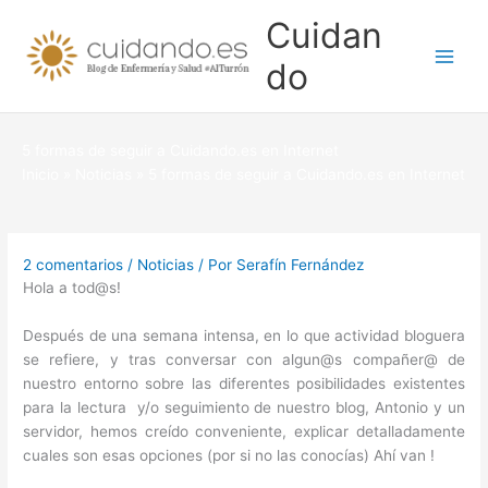
Ir
Cuidan
al
contenido
do
5 formas de seguir a Cuidando.es en Internet
Inicio
Noticias
5 formas de seguir a Cuidando.es en Internet
2 comentarios
/
Noticias
/ Por
Serafín Fernández
Hola a tod@s!
Después de una semana intensa, en lo que actividad bloguera
se refiere, y tras conversar con algun@s compañer@ de
nuestro entorno sobre las diferentes posibilidades existentes
para la lectura y/o seguimiento de nuestro blog, Antonio y un
servidor, hemos creído conveniente, explicar detalladamente
cuales son esas opciones (por si no las conocías) Ahí van !