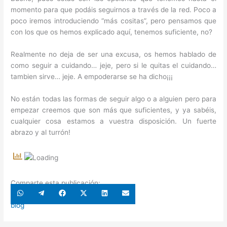
momento para que podáis seguirnos a través de la red. Poco a
poco iremos introduciendo “más cositas”, pero pensamos que
con los que os hemos explicado aquí, tenemos suficiente, no?
Realmente no deja de ser una excusa, os hemos hablado de
como seguir a cuidando… jeje, pero si le quitas el cuidando…
tambien sirve… jeje. A empoderarse se ha dicho¡¡¡
No están todas las formas de seguir algo o a alguien pero para
empezar creemos que son más que suficientes, y ya sabéis,
cualquier cosa estamos a vuestra disposición. Un fuerte
abrazo y al turrón!
Comparte esta publicación:
Compartir
Compartir
Compartir
Compartir
Compartir
Compartir
en
en
en
en
en
en
WhatsApp
Telegram
Facebook
X
LinkedIn
Email
blog
(Twitter)