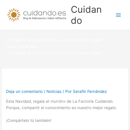
Ir
Cuidan
al
contenido
do
"Compartir el conocimiento es nuestro mejor regalo"
Inicio
Noticias
"Compartir el conocimiento es nuestro mejor regalo"
Deja un comentario
/
Noticias
/ Por
Serafín Fernández
Esta Navidad, regala el «turrón» de La Factoría Cuidando.
Porque, compartir el conocimiento es nuestro mejor regalo.
¡Compártelo tú también!