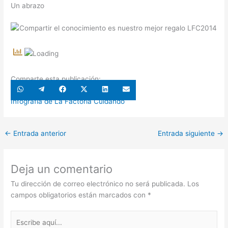
Un abrazo
Comparte esta publicación:
Compartir
Compartir
Compartir
Compartir
Compartir
Compartir
en
en
en
en
en
en
WhatsApp
Telegram
Facebook
X
LinkedIn
Email
Infografía de La Factoría Cuidando
(Twitter)
←
Entrada anterior
Entrada siguiente
→
Deja un comentario
Tu dirección de correo electrónico no será publicada.
Los
campos obligatorios están marcados con
*
Escribe
aquí...