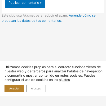
Este sitio usa Akismet para reducir el spam.
Aprende cómo se
procesan los datos de tus comentarios.
Utilizamos cookies propias para el correcto funcionamiento de
nuestra web y de terceros para analizar hábitos de navegación
Todos los derechos © 2026 Cuidando | Funciona gracias a
y compartir o mostrar contenido en redes sociales. Puedes
Tema
configurar el uso de cookies en los
ajustes
Astra para WordPress
Aceptar
Ajustes