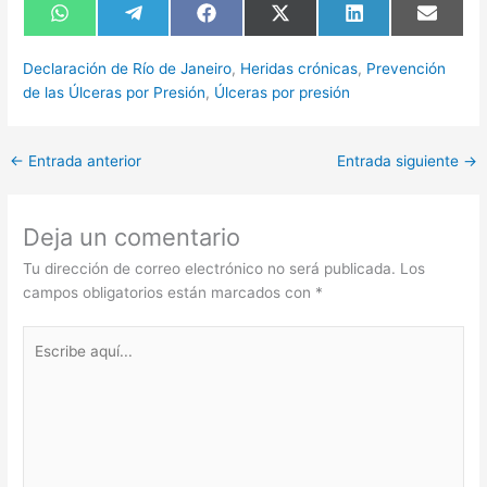
Compartir
Compartir
Compartir
Compartir
Compartir
Compart
en
en
en
en
en
en
WhatsApp
Telegram
Facebook
X
LinkedIn
Email
(Twitter)
Declaración de Río de Janeiro
,
Heridas crónicas
,
Prevención
de las Úlceras por Presión
,
Úlceras por presión
←
Entrada anterior
Entrada siguiente
→
Deja un comentario
Tu dirección de correo electrónico no será publicada.
Los
campos obligatorios están marcados con
*
Escribe
aquí...