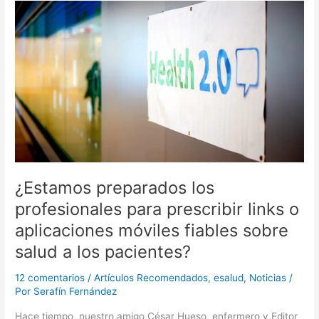
realidad
y
reto
para
Enfermería”:
Reunión
provincial
ASANEC
¿Estamos preparados los
profesionales para prescribir links o
aplicaciones móviles fiables sobre
salud a los pacientes?
12 comentarios
/
Artículos Recomendados
,
esalud
,
Noticias
/
Por
Serafín Fernández
Hace tiempo, nuestro amigo César Hueso, enfermero y Editor