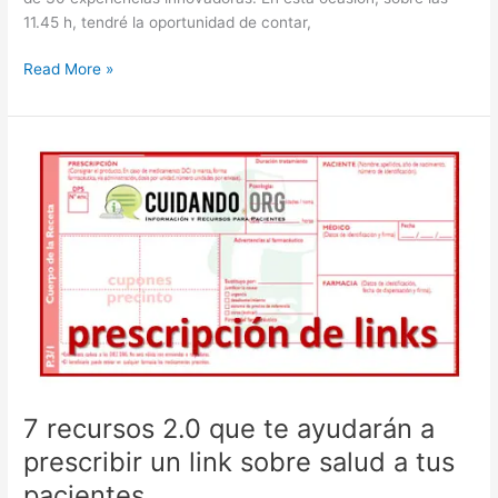
los
11.45 h, tendré la oportunidad de contar,
pacientes?
Hablando
Read More »
de
prescripción
de
links
y
aplicaciones
móviles
en
el
VI
Seminario
de
Innov@ción
7 recursos 2.0 que te ayudarán a
prescribir un link sobre salud a tus
pacientes