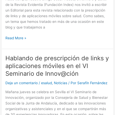
de la Revista Evidentia (Fundación Index) nos invitó a escribir
un Editorial para esta revista relacionado con la prescripción
de links y de aplicaciones móviles sobre salud. Como sabes,
un tema que hemos tratado en más de una ocasión en este
blog y que trabajamos a
¿Estamos
Read More »
preparados
los
profesionales
Hablando de prescripción de links y
para
aplicaciones móviles en el VI
prescribir
links
Seminario de Innov@ción
o
Deja un comentario
/
esalud
,
Noticias
/ Por
Serafín Fernández
aplicaciones
móviles
Mañana jueves se celebra en Sevilla el VI Seminario de
fiables
Innovación, organizado por la Consejería de Salud y Bienestar
sobre
Social de la Junta de Andalucía, dedicado a las innovaciones
salud
organizativas y asistenciales y en el que se compartirán más
a
de 30 experiencias innovadoras. En esta ocasión, sobre las