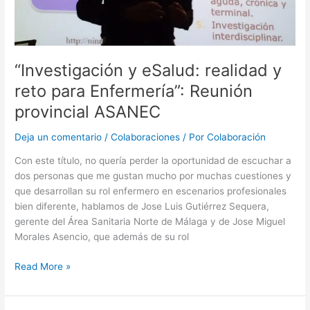
saludable
“Investigación y eSalud: realidad y
reto para Enfermería”: Reunión
provincial ASANEC
Deja un comentario
/
Colaboraciones
/ Por
Colaboración
Con este título, no quería perder la oportunidad de escuchar a
dos personas que me gustan mucho por muchas cuestiones y
que desarrollan su rol enfermero en escenarios profesionales
bien diferente, hablamos de Jose Luis Gutiérrez Sequera,
gerente del Área Sanitaria Norte de Málaga y de Jose Miguel
Morales Asencio, que además de su rol
“Investigación
Read More »
y
eSalud: