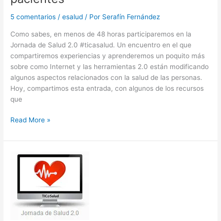
5 comentarios
/
esalud
/ Por
Serafín Fernández
Como sabes, en menos de 48 horas participaremos en la
Jornada de Salud 2.0 #ticasalud. Un encuentro en el que
compartiremos experiencias y aprenderemos un poquito más
sobre como Internet y las herramientas 2.0 están modificando
algunos aspectos relacionados con la salud de las personas.
Hoy, compartimos esta entrada, con algunos de los recursos
que
7
Read More »
recursos
2.0
que
te
ayudarán
a
prescribir
un
link