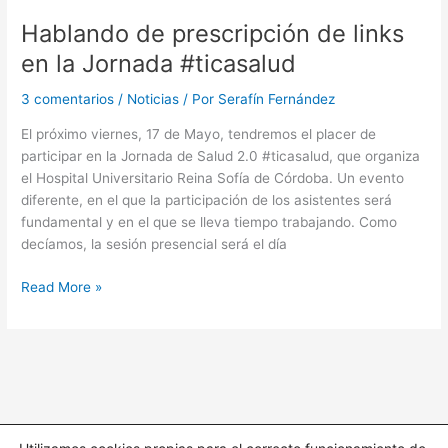
sobre
Hablando de prescripción de links
salud
en la Jornada #ticasalud
a
tus
3 comentarios
/
Noticias
/ Por
Serafín Fernández
pacientes
El próximo viernes, 17 de Mayo, tendremos el placer de
participar en la Jornada de Salud 2.0 #ticasalud, que organiza
el Hospital Universitario Reina Sofía de Córdoba. Un evento
diferente, en el que la participación de los asistentes será
fundamental y en el que se lleva tiempo trabajando. Como
decíamos, la sesión presencial será el día
Hablando
Read More »
de
prescripción
de
links
en
la
Jornada