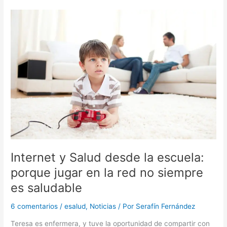
Apps
para
empoderar
a
los
pacientes
Internet y Salud desde la escuela:
porque jugar en la red no siempre
es saludable
6 comentarios
/
esalud
,
Noticias
/ Por
Serafín Fernández
Teresa es enfermera, y tuve la oportunidad de compartir con