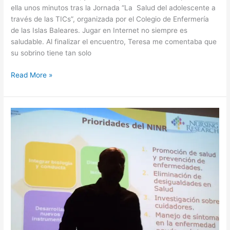
ella unos minutos tras la Jornada “La Salud del adolescente a
través de las TICs”, organizada por el Colegio de Enfermería
de las Islas Baleares. Jugar en Internet no siempre es
saludable. Al finalizar el encuentro, Teresa me comentaba que
su sobrino tiene tan solo
Internet
Read More »
y
Salud
desde
la
escuela:
porque
jugar
en
la
red
no
siempre
es