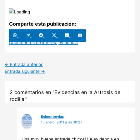
Comparte esta publicación:
Compartir
Compartir
Compartir
Compartir
Compartir
Compartir
en
en
en
en
en
en
WhatsApp
Telegram
Facebook
X
LinkedIn
Email
Documentos de interés
,
evidencia
(Twitter)
←
Entrada anterior
Entrada siguiente
→
2 comentarios en “Evidencias en la Artrosis de
rodilla.”
fisioentrevias
15 enero, 2011 a las 10:27
Una muy buena entrada chicos! La evidencia en