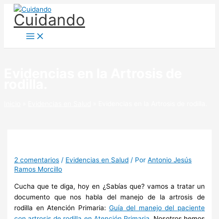
Ir
Cuidando
al
contenido
Evidencias en la Artrosis de
rodilla.
Inicio
Evidencias en Salud
Evidencias en la Artrosis de rodilla.
2 comentarios
/
Evidencias en Salud
/ Por
Antonio Jesús
Ramos Morcillo
Cucha que te diga, hoy en ¿Sabías que? vamos a tratar un
documento que nos habla del manejo de la artrosis de
rodilla en Atención Primaria:
Guía del manejo del paciente
con artrosis de rodilla en Atención Primaria
. Nosotros hemos