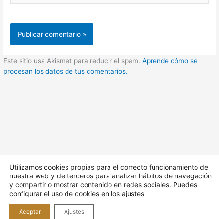
Este sitio usa Akismet para reducir el spam.
Aprende cómo se
procesan los datos de tus comentarios.
Utilizamos cookies propias para el correcto funcionamiento de
nuestra web y de terceros para analizar hábitos de navegación
Todos los derechos © 2026 Cuidando | Funciona gracias a
y compartir o mostrar contenido en redes sociales. Puedes
Tema
configurar el uso de cookies en los
ajustes
Astra para WordPress
Aceptar
Ajustes