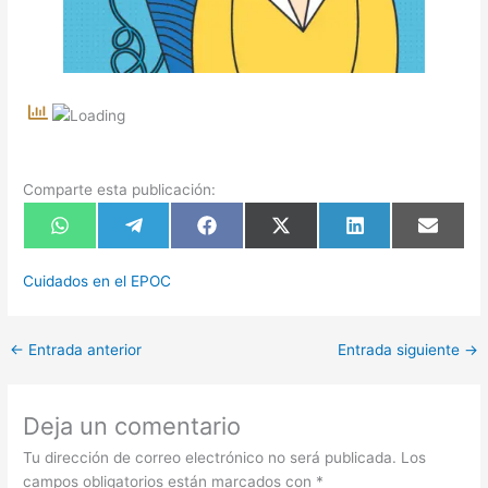
Comparte esta publicación:
Compartir
Compartir
Compartir
Compartir
Compartir
Compart
en
en
en
en
en
en
WhatsApp
Telegram
Facebook
X
LinkedIn
Email
(Twitter)
Cuidados en el EPOC
←
Entrada anterior
Entrada siguiente
→
Deja un comentario
Tu dirección de correo electrónico no será publicada.
Los
campos obligatorios están marcados con
*