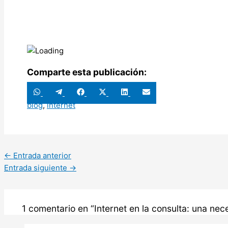
Comparte esta publicación:
Compartir
Compartir
Compartir
Compartir
Compartir
Compartir
en
en
en
en
en
en
blog
,
internet
WhatsApp
Telegram
Facebook
X
LinkedIn
Email
(Twitter)
←
Entrada anterior
Entrada siguiente
→
1 comentario en “Internet en la consulta: una nec