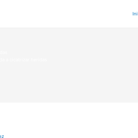
In
idas
da a cicatrizar heridas
ez