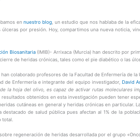
cábamos en
nuestro blog
, un estudio que nos hablaba de la efica
 úlceras por presión. Hoy, compartimos una nueva noticia, vin
ción Biosanitaria
(IMIB)- Arrixaca (Murcia) han descrito por pri
ierre de heridas crónicas, tales como el pie diabético o las úlc
ue han colaborado profesores de la Facultad de Enfermería de la
ad de Enfermería e integrante del equipo investigador,
David A
e la hoja del olivo, es capaz de activar rutas moleculares im
s resultados obtenidos en esta investigación pueden tener esp
heridas cutáneas en general y heridas crónicas en particular. La
 destacado de salud pública pues afectan al 1% de la poblac
total.
o sobre regeneración de heridas desarrollada por el grupo «Onco