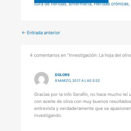
cura de heridas
,
enfermería
,
Heridas crónicas
,
WhatsApp
Telegram
Facebook
X
LinkedIn
Email
(Twitter)
←
Entrada anterior
4 comentarios en “Investigación: La hoja del oliv
DOLORS
8 MARZO, 2017 A LAS 5:32
Gracias por la info Serafín, no hace mucho le
con aceite de oliva con muy buenos resultados
entrevista y verdaderamente que se apasionen 
investigando.