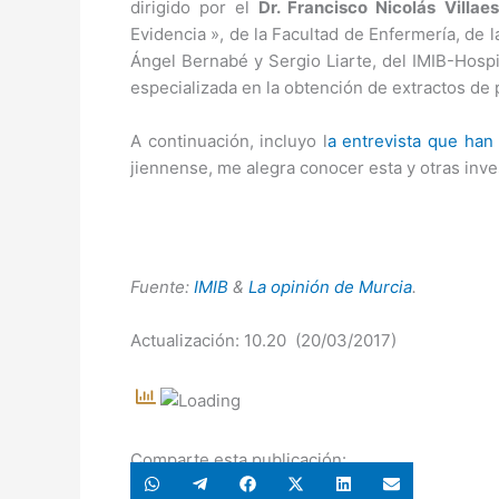
dirigido por el
Dr. Francisco Nicolás Villae
Evidencia », de la Facultad de Enfermería, de 
Ángel Bernabé y Sergio Liarte, del IMIB-Hospi
especializada en la obtención de extractos de 
A continuación, incluyo l
a entrevista que han 
jiennense, me alegra conocer esta y otras inve
Fuente:
IMIB
&
La opinión de Murcia
.
Actualización: 10.20 (20/03/2017)
Comparte esta publicación:
Compartir
Compartir
Compartir
Compartir
Compartir
Compartir
en
en
en
en
en
en