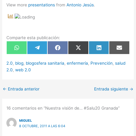
View more
presentations
from
Antonio Jesús
.
Comparte esta publicación:
Compartir
Compartir
Compartir
Compartir
Compartir
Compart
en
en
en
en
en
en
WhatsApp
Telegram
Facebook
X
LinkedIn
Email
(Twitter)
2.0
,
blog
,
blogosfera sanitaria
,
enfermería
,
Prevención
,
salud
2.0
,
web 2.0
←
Entrada anterior
Entrada siguiente
→
16 comentarios en “Nuestra visión de… #Salu20 Granada”
MIGUEL
8 OCTUBRE, 2011 A LAS 6:04