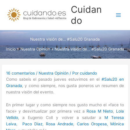
Ir
Cuidan
al
contenido
do
Nuestra visión de… #Salu20 Granada
Inicio
Nuestra Opinión
Nuestra visión de… #Salu20 Granada
16 comentarios
/
Nuestra Opinión
/ Por
cuidando
Como sabeís el pasado jueves estuvimos en el
#Salu20 en
Granada
, y como siempre, nos gusta poneros un resumen de
nuestra visión del evento.
En primer lugar y como siempre nos gusto mucho el «face to
face» y desvirtualizar por primera vez a
Rosa M Nieto
,
Lola
Vellido
, a Eugenio Coll y volver a saludar a
M Teresa
Leiva
,
Paco Diaz
,
Rosa Andrade
,
Carlos Oropesa,
Mónica