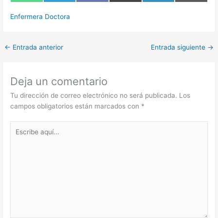
en
en
en
en
en
en
WhatsApp
Telegram
Facebook
X
LinkedIn
Email
(Twitter)
Enfermera Doctora
←
Entrada anterior
Entrada siguiente
→
Deja un comentario
Tu dirección de correo electrónico no será publicada.
Los
campos obligatorios están marcados con
*
Escribe
aquí...