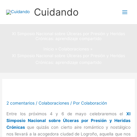
Ir
Cuidando
al
contenido
XI Simposio Nacional sobre Úlceras por Presión y Heridas
Crónicas: aprendizaje compartido
Inicio
Colaboraciones
XI Simposio Nacional sobre Úlceras por Presión y Heridas
Crónicas: aprendizaje compartido
2 comentarios
/
Colaboraciones
/ Por
Colaboración
Entre los próximos 4 y 6 de mayo celebraremos el
XI
Simposio Nacional sobre Úlceras por Presión y Heridas
Crónicas
que quizás con cierto aire romántico y nostálgico
nos llevará a la acogedora ciudad de Logroño, aquella que nos