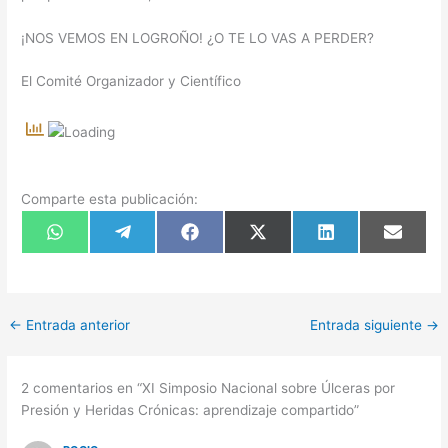
¡NOS VEMOS EN LOGROÑO! ¿O TE LO VAS A PERDER?
El Comité Organizador y Científico
Comparte esta publicación:
Compartir
Compartir
Compartir
Compartir
Compartir
Compart
en
en
en
en
en
en
WhatsApp
Telegram
Facebook
X
LinkedIn
Email
(Twitter)
←
Entrada anterior
Entrada siguiente
→
2 comentarios en “XI Simposio Nacional sobre Úlceras por
Presión y Heridas Crónicas: aprendizaje compartido”