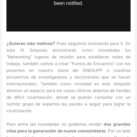
¿Quieres más motivos?
Pues seguimos innovando para ti. En
este IX Simposio encontrarás como novedades los
“Networking” lugares de reunión para establecer redes de
trabajo, también vamos a crear “Puntos de Encuentro” con los
ponentes en nuestro stand del GNEAUPP o nuestros
encuentros de investigadores y doctorandos que se hacen
internacionales. También como novedad en este simposio
abrimos un espacio para los casos clínicos abiertos de heridas
de difícil cicatrización, donde se podrán consultar con un
nutrido grupo de expertos las pautas a seguir para lograr la
cicatrización.
Pero entre las novedades no podemos olvidar
dos grandes
citas para la generación de nuevo conocimiento
. Por un lado