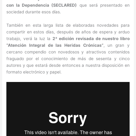
con la Dependencia (SECLARED)
que será presentado en
sociedad durante esos días.
También en esta larga lista de elaboradas novedades para
compartir en estos días, después de años de espera y arduo
trabajo, verá la luz la
2ª edición revisada de nuestro libro
“Atención Integral de las Heridas Crónicas”
, un gran y
cercano compendio con novedosos y atractivos contenidos
fraguado por el conocimiento de más de sesenta y cinco
autores y que estará desde entonces a nuestra disposición en
formato electrónico y papel.