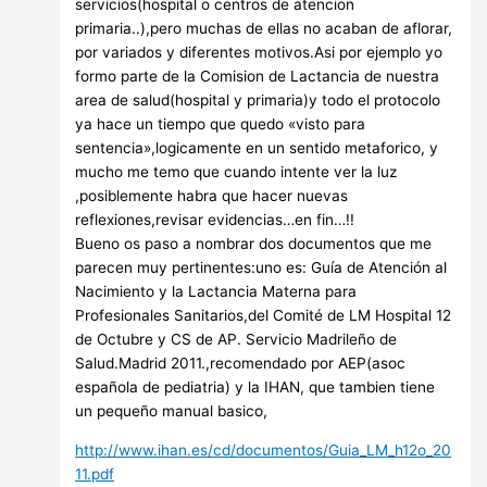
servicios(hospital o centros de atencion
primaria..),pero muchas de ellas no acaban de aflorar,
por variados y diferentes motivos.Asi por ejemplo yo
formo parte de la Comision de Lactancia de nuestra
area de salud(hospital y primaria)y todo el protocolo
ya hace un tiempo que quedo «visto para
sentencia»,logicamente en un sentido metaforico, y
mucho me temo que cuando intente ver la luz
,posiblemente habra que hacer nuevas
reflexiones,revisar evidencias…en fin…!!
Bueno os paso a nombrar dos documentos que me
parecen muy pertinentes:uno es: Guía de Atención al
Nacimiento y la Lactancia Materna para
Profesionales Sanitarios,del Comité de LM Hospital 12
de Octubre y CS de AP. Servicio Madrileño de
Salud.Madrid 2011.,recomendado por AEP(asoc
española de pediatria) y la IHAN, que tambien tiene
un pequeño manual basico,
http://www.ihan.es/cd/documentos/Guia_LM_h12o_20
11.pdf