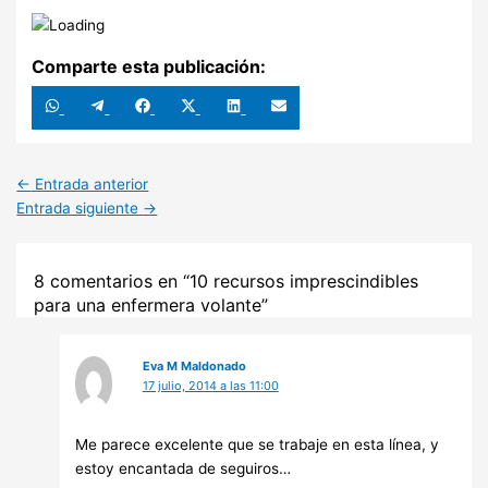
Comparte esta publicación:
Compartir
Compartir
Compartir
Compartir
Compartir
Compartir
en
en
en
en
en
en
WhatsApp
Telegram
Facebook
X
LinkedIn
Email
(Twitter)
←
Entrada anterior
Entrada siguiente
→
8 comentarios en “10 recursos imprescindibles
para una enfermera volante”
Eva M Maldonado
17 julio, 2014 a las 11:00
Me parece excelente que se trabaje en esta línea, y
estoy encantada de seguiros…