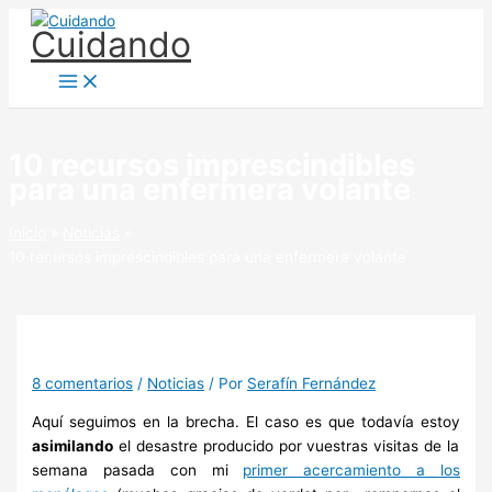
Ir
Cuidando
al
contenido
10 recursos imprescindibles
para una enfermera volante
Inicio
Noticias
10 recursos imprescindibles para una enfermera volante
8 comentarios
/
Noticias
/ Por
Serafín Fernández
Aquí seguimos en la brecha. El caso es que todavía estoy
asimilando
el desastre producido por vuestras visitas de la
semana pasada con mi
primer acercamiento a los