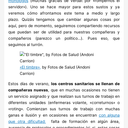
monólogos
(muchas gracias de verdat por «rompernos el
servidor»). Uno se hace mayor para estos sustos y ya
veremos cómo afrontamos este tema a medio y largo
plazo. Quizás tengamos que cambiar algunas cosas por
aquí, pero de momento, seguiremos compartiendo recursos
que puedan ser de utilidad para nuestras compañeras y
compañeros (parezco un político…). Pues eso, que
seguimos al turrón.
«El timbre»,
by Fotos de Salud (Andoni
Carrion)
Estos días de verano,
los centros sanitarios se llenan de
compañeras nuevas
, que en muchas ocasiones no tienen
un servicio asignado y que realizan sus turnos de trabajo en
diferentes unidades (enfermeras volante, «correturnos» o
«roting». Comienzan sus turnos de trabajo con muchas
ganas e ilusión y en ocasiones se encuentran
con alguna
que otra dificultad:
falta de formación en algún área,
ausencia de protocolos o procedimientos (si, si, estas cosas