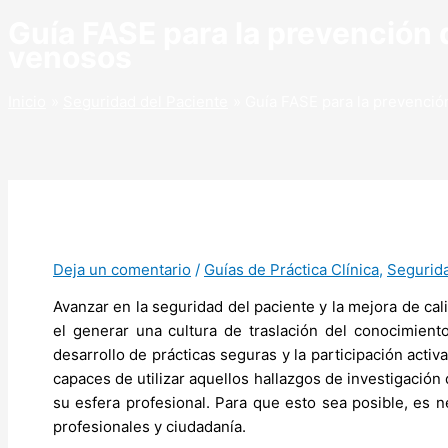
Guía FASE para la prevención 
venosos
Inicio
Seguridad del Paciente
Guía FASE para la prevenció
Deja un comentario
/
Guías de Práctica Clínica
,
Segurida
Avanzar en la seguridad del paciente y la mejora de cal
el generar una cultura de traslación del conocimiento,
desarrollo de prácticas seguras y la participación acti
capaces de utilizar aquellos hallazgos de investigació
su esfera profesional. Para que esto sea posible, es n
profesionales y ciudadanía.