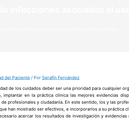
de infecciones asociadas al uso
n de infecciones asociadas al uso de dispositivos venosos
d del Paciente
/ Por
Serafín Fernández
idad de los cuidados deber ser una prioridad para cualquier org
 implantar en la práctica clínica las mejores evidencias disp
va de profesionales y ciudadanía. En este sentido, los y las pro
n que han mostrado ser efectivos, e incorporarlos a su práctica
ecesario acercar los resultados de investigación y evidencias