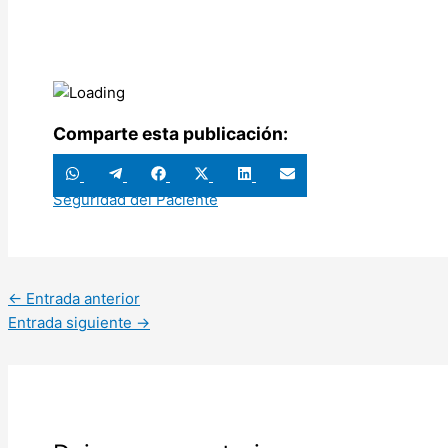
Comparte esta publicación:
Compartir
Compartir
Compartir
Compartir
Compartir
Compartir
en
en
en
en
en
en
Seguridad del Paciente
WhatsApp
Telegram
Facebook
X
LinkedIn
Email
(Twitter)
←
Entrada anterior
Entrada siguiente
→