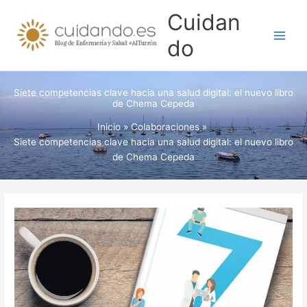
Ir
Cuidan
al
contenido
do
Siete competencias clave hacia una salud digital: el nuevo libro
de Chema Cepeda
Inicio
Colaboraciones
Siete competencias clave hacia una salud digital: el nuevo libro
de Chema Cepeda