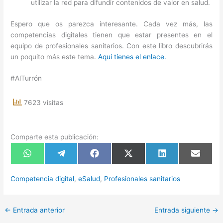
utilizar la red para difundir contenidos de valor en salud.
Espero que os parezca interesante. Cada vez más, las
competencias digitales tienen que estar presentes en el
equipo de profesionales sanitarios. Con este libro descubrirás
un poquito más este tema.
Aquí tienes el enlace.
#AlTurrón
7623 visitas
Comparte esta publicación:
Compartir
Compartir
Compartir
Compartir
Compartir
Compart
en
en
en
en
en
en
WhatsApp
Telegram
Facebook
X
LinkedIn
Email
(Twitter)
Competencia digital
,
eSalud
,
Profesionales sanitarios
←
Entrada anterior
Entrada siguiente
→