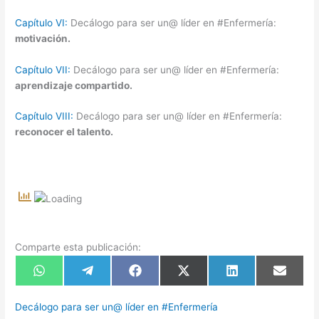
Capítulo VI:
Decálogo para ser un@ líder en #Enfermería:
motivación.
Capítulo VII:
Decálogo para ser un@ líder en #Enfermería:
aprendizaje compartido.
Capítulo VIII:
Decálogo para ser un@ líder en #Enfermería:
reconocer el talento.
Comparte esta publicación:
Compartir
Compartir
Compartir
Compartir
Compartir
Compart
en
en
en
en
en
en
WhatsApp
Telegram
Facebook
X
LinkedIn
Email
(Twitter)
Decálogo para ser un@ líder en #Enfermería