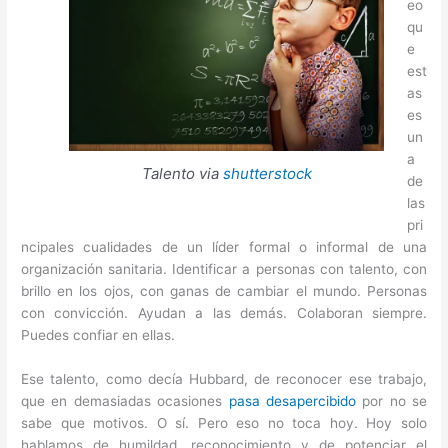
eo
qu
e
est
as
es
un
a
Talento via
shutterstock
de
las
pri
ncipales cualidades de un líder formal o informal de una
organización sanitaria. Identificar a personas con talento, con
brillo en los ojos, con ganas de cambiar el mundo. Personas
con convicción. Ayudan a las demás. Colaboran siempre.
Puedes confiar en ellas.
Ese talento, como decía Hubbard, de reconocer ese trabajo,
que en demasiadas ocasiones
pasa desapercibido
por no se
sabe que motivos. O sí. Pero eso no toca hoy. Hoy solo
hablamos de humildad, reconocimiento y de potenciar el