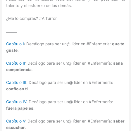
talento y el esfuerzo de los demás.
¿Me lo compras? #AlTurrón
______
Capítulo I
: Decálogo para ser un@ líder en #Enfermería:
que te
guste
.
Capítulo II
: Decálogo para ser un@ líder en #Enfermería:
sana
competencia
.
Capítulo III
: Decálogo para ser un@ lider en #Enfermería:
confío en ti
.
Capítulo IV
: Decálogo para ser un@ líder en #Enfermería:
fuera papeles.
Capítulo V
: Decálogo para ser un@ líder en #Enfermería:
saber
escuchar.