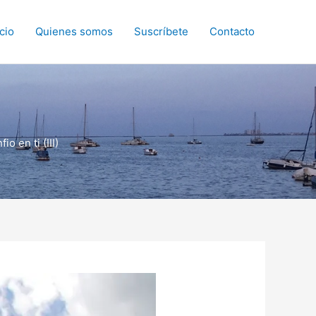
icio
Quienes somos
Suscríbete
Contacto
o en ti (III)