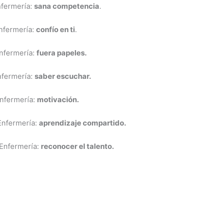
nfermería:
sana competencia
.
Enfermería:
confío en ti
.
Enfermería:
fuera papeles.
nfermería:
saber escuchar.
Enfermería:
motivación.
Enfermería:
aprendizaje compartido.
#Enfermería:
reconocer el talento.