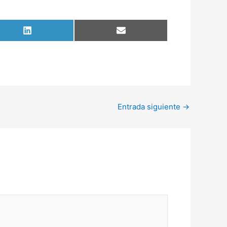
Compartir
Compartir
en
en
LinkedIn
Email
Entrada siguiente
→