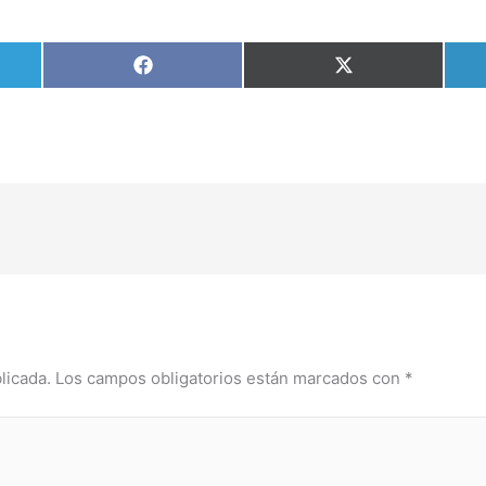
tir
Compartir
Compartir
en
en
am
Facebook
X
(Twitter)
licada.
Los campos obligatorios están marcados con
*