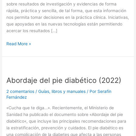
sobre resultados de investigación y evidencias de forma
rápida, práctica y sencilla, de tal forma, que esta información
nos permita tomar decisiones en la práctica clínica. Iniciativas,
que apoyadas en las nuevas tecnologías están permitiendo
acercar los resultados […]
Tres
Read More »
lugares
donde
encontrar
evidencias
de
Abordaje del pie diabético (2022)
forma
rápida,
2 comentarios
/
Guías, libros y manuales
/ Por
Serafín
práctica
Fernández
y
«Cucha que te diga…». Recientemente, el Ministerio de
sencilla
Sanidad ha publicado el documento sobre «Abordaje del pie
diabético«, que incluye las principales recomendaciones para
la estratificación, prevención y cuidados. El pie diabético es
una complicación de la diabetes que afecta a las personas