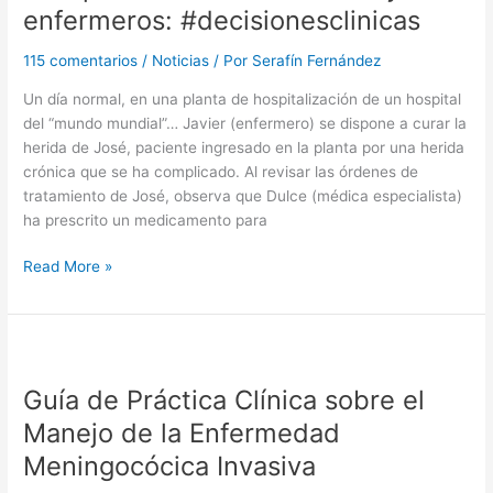
enfermeros: #decisionesclinicas
Evidencia
que
115 comentarios
/
Noticias
/ Por
Serafín Fernández
no
deja
Un día normal, en una planta de hospitalización de un hospital
indiferente:
del “mundo mundial”… Javier (enfermero) se dispone a curar la
EBE
herida de José, paciente ingresado en la planta por una herida
2013
crónica que se ha complicado. Al revisar las órdenes de
tratamiento de José, observa que Dulce (médica especialista)
ha prescrito un medicamento para
Las
Read More »
“peleicas”
entre
médicas
y
enfermeros:
Guía de Práctica Clínica sobre el
#decisionesclinicas
Manejo de la Enfermedad
Meningocócica Invasiva