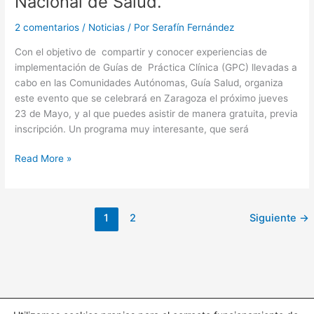
Nacional de Salud.
Meningocócica
Invasiva
2 comentarios
/
Noticias
/ Por
Serafín Fernández
Con el objetivo de compartir y conocer experiencias de
implementación de Guías de Práctica Clínica (GPC) llevadas a
cabo en las Comunidades Autónomas, Guía Salud, organiza
este evento que se celebrará en Zaragoza el próximo jueves
23 de Mayo, y al que puedes asistir de manera gratuita, previa
inscripción. Un programa muy interesante, que será
Jornada
Read More »
de
Experiencias
de
1
2
Siguiente
→
Implementación
de
Guías
de
Práctica
Clínica
en