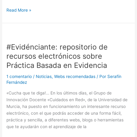
Nueva
Read More »
convocatoria
del
Proyecto
Sumamos
Excelencia
#Evidénciante: repositorio de
recursos electrónicos sobre
Práctica Basada en Evidencia
1 comentario
/
Noticias
,
Webs recomendadas
/ Por
Serafín
Fernández
«Cucha que te diga!… En los últimos días, el Grupo de
Innovación Docente «Cuidados en Red», de la Universidad de
Murcia, ha puesto en funcionamiento un interesante recurso
electrónico, con el que podrás acceder de una forma fácil,
práctica y sencilla, a diferentes webs, blogs o herramientas
que te ayudarán con el aprendizaje de la