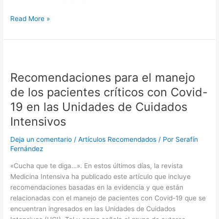
Comprobación
Read More »
de
la
correcta
localización
de
Recomendaciones para el manejo
una
de los pacientes críticos con Covid-
sonda
19 en las Unidades de Cuidados
nasogástrica
Intensivos
Deja un comentario
/
Artículos Recomendados
/ Por
Serafín
Fernández
«Cucha que te diga…». En estos últimos días, la revista
Medicina Intensiva ha publicado este artículo que incluye
recomendaciones basadas en la evidencia y que están
relacionadas con el manejo de pacientes con Covid-19 que se
encuentran ingresados en las Unidades de Cuidados