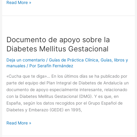
#Evidénciante:
Read More »
repositorio
de
recursos
electrónicos
sobre
Documento de apoyo sobre la
Práctica
Diabetes Mellitus Gestacional
Basada
en
Deja un comentario
/
Guías de Práctica Clínica
,
Guías, libros y
Evidencia
manuales
/ Por
Serafín Fernández
«Cucha que te diga»… En los últimos días se ha publicado por
parte del equipo del Plan Integral de Diabetes de Andalucía un
documento de apoyo especialmente interesante, relacionado
con la Diabetes Mellitus Gestacional (DMG). Y es que, en
España, según los datos recogidos por el Grupo Español de
Diabetes y Embarazo (GEDE) en 1995,
Documento
Read More »
de
apoyo