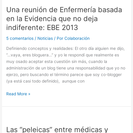
sobre
Una reunión de Enfermería basada
la
en la Evidencia que no deja
Diabetes
Mellitus
indiferente: EBE 2013
Gestacional
5 comentarios
/
Noticias
/ Por
Colaboración
Definiendo conceptos y realidades: El otro día alguien me dijo,
“…vaya, eres bloguera…” y yo le respondí que realmente es
muy osado aceptar esta cuestión sin más, cuando la
administración de un blog tiene una responsabilidad que yo no
ejerzo, pero buscando el término parece que soy co-blogger
(ya está casi todo definido), aunque con
Una
Read More »
reunión
de
Enfermería
basada
en
Las “peleicas” entre médicas y
la