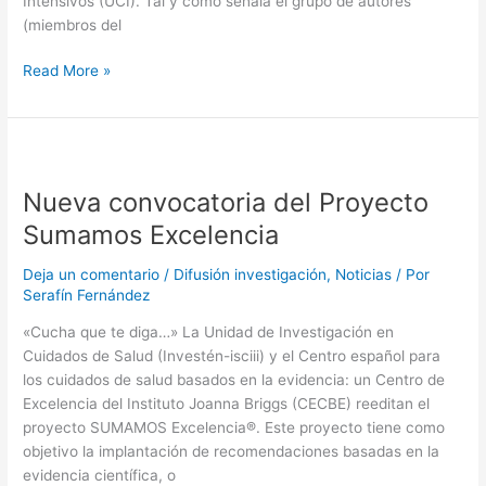
Intensivos (UCI). Tal y como señala el grupo de autores
(miembros del
Recomendaciones
Read More »
para
el
manejo
de
los
Nueva convocatoria del Proyecto
pacientes
Sumamos Excelencia
críticos
con
Deja un comentario
/
Difusión investigación
,
Noticias
/ Por
Covid-
Serafín Fernández
19
en
«Cucha que te diga…» La Unidad de Investigación en
las
Cuidados de Salud (Investén-isciii) y el Centro español para
Unidades
los cuidados de salud basados en la evidencia: un Centro de
de
Excelencia del Instituto Joanna Briggs (CECBE) reeditan el
Cuidados
proyecto SUMAMOS Excelencia®. Este proyecto tiene como
Intensivos
objetivo la implantación de recomendaciones basadas en la
evidencia científica, o